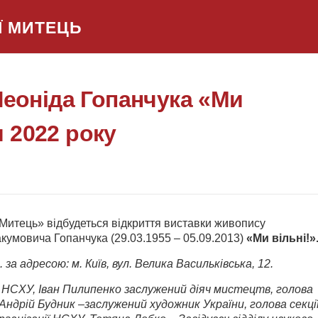
Ї МИТЕЦЬ
еоніда Гопанчука «Ми
я 2022 року
Митець» відбудеться відкриття виставки живопису
кумовича Гопанчука (29.03.1955 – 05.09.2013)
«Ми вільні!»
а адресою: м. Київ, вул. Велика Васильківська, 12.
 НСХУ, Іван Пилипенко заслужений діяч мистецтв, голова
, Андрій Будник –заслужений художник України
, голова секці