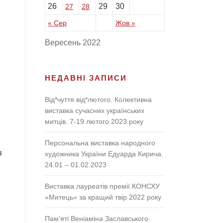
26
29
30
27
28
« Сер
Жов »
Вересень 2022
НЕДАВНІ ЗАПИСИ
Від*чуття від*лютого. Колективна
виставка сучасних українських
митців. 7-19 лютого 2023 року
Персональна виставка народного
я
художника України Едуарда Кирича.
24.01 – 01.02.2023
Виставка лауреатів премії КОНСХУ
«Митець» за кращий твір 2022 року
Пам’яті Веніаміна Заславського.