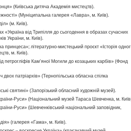
нця» (Київська дитяча Академія мистецтв).
ежності» (Муніципальна галерея «Лавра», м. Київ).
л» (м. Київ).
ках «Україна від Трипілля до сьогодення в образах сучасних
в України, м. Київ).
на принцеса»; літературно-мистецький проєкт «Історія одно
тв, м. Київ).
ід петрогліфів Кам’яної Могили до козацьких карбів» (Фонд
ч двох патріархів» (Тернопільська обласна спілка
ські святині» (Запорізький обласний художній музей).
раїни-Руси» (Національний музей Тараса Шевченка, м. Київ
країни-Руси» (Шевченківський національний заповідник,
ія» (галерея «Гама», м. Київ).
скрес – воскресне Україна» (краєзнавчий музей,