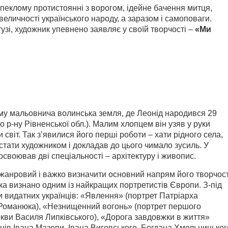
запеклому протистоянні з ворогом, ідейне бачення митця,
величності українського народу, а заразом і самоповаги.
тузі, художник упевнено заявляє у своїй творчості –
«Ми
ому мальовнича волинська земля, де Леонід народився 29
о р-ну Рівненської обл.). Малим хлопцем він узяв у руки
віт. Так з’явилися його перші роботи – хати рідного села,
стати художником і докладав до цього чимало зусиль. У
освоював дві спеціальності – архітектуру і живопис.
анровий і важко визначити основний напрям його творчост
ка визнано одним із найкращих портретистів Європи. З-під
 видатних українців: «Явлення» (портрет Патріарха
а Романюка), «Незнищенний вогонь» (портрет першого
кви Василя Липківського), «Дорога завдовжки в життя»
нів Івана Мазепи, Івана Виговського, Богдана Хмельницьког