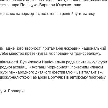
 Олександра Поліщука, Варвари Ющенко тощо.
красних натюрмортів, полотен на релігійну тематику.
м, адже його творчості притаманні яскравий національний
 Себе маестро презентував як сповідника трансреалізму.
діяльності. Був членом Національна рада з питань культури 
ародної асоціації «Афганці Чорнобиля», почесним членом
журі Міжнародного дитячого фестивалю «Світ талантів»,
радіожурналісткою Тамарою Бортняк вів авторську програму
 у м. Бровари.