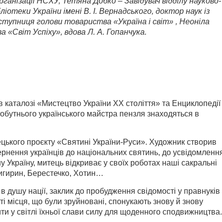
рганізації
НСХУ, Тетяна Добко –
Завідувач відділу науково-
ліотеки України імені В. І. Вернадського, доктор наук із
аступниця голови товариства «Україна і світ» , Неоніла
 «Світ Успіху», вдова Л. А. Гопанчука.
 каталозі «Мистецтво України ХХ століття» та Енциклопедії
мобутнього українського майстра пензля знаходяться в
цького проєкту «Святині України-Руси». Художник створив
ернення українців до національних святинь, до усвідомленн
ну Україну, митець відкриває у своїх роботах наші сакральні
Чигирин, Берестечко, Хотин…
в душу нації, заклик до пробудження свідомості у правнуків
ті місця, що були зруйновані, спонукають знову й знову
ти у світлі їхньої слави силу для щоденного сподвижництва.