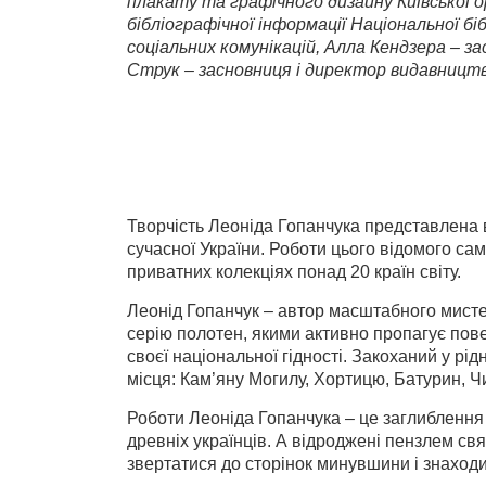
плакату та графічного дизайну Київської о
бібліографічної інформації Національної біб
соціальних комунікацій
, Алла Кендзера – з
Струк – засновниця і директор видавництва
Творчість Леоніда Гопанчука представлена в
сучасної України. Роботи цього відомого са
приватних колекціях понад 20 країн світу.
Леонід Гопанчук – автор масштабного мисте
серію полотен, якими активно пропагує пов
своєї національної гідності. Закоханий у рід
місця: Кам’яну Могилу, Хортицю, Батурин, 
Роботи Леоніда Гопанчука – це заглиблення 
древніх українців. А відроджені пензлем свя
звертатися до сторінок минувшини і знаходи