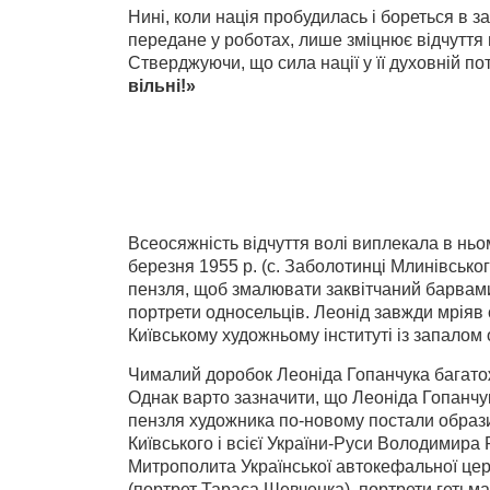
Нині, коли нація пробудилась і бореться в 
передане у роботах, лише зміцнює відчуття 
Стверджуючи, що сила нації у її духовній по
вільні!»
Всеосяжність відчуття волі виплекала в нь
березня 1955 р. (с. Заболотинці Млинівськог
пензля, щоб змалювати заквітчаний барвами с
портрети односельців. Леонід завжди мріяв 
Київському художньому інституті із запалом 
Чималий доробок Леоніда Гопанчука багатож
Однак варто зазначити, що Леоніда Гопанчу
пензля художника по-новому постали образи
Київського і всієї України-Руси Володимир
Митрополита Української автокефальної цер
(портрет Тараса Шевченка), портрети гетьма