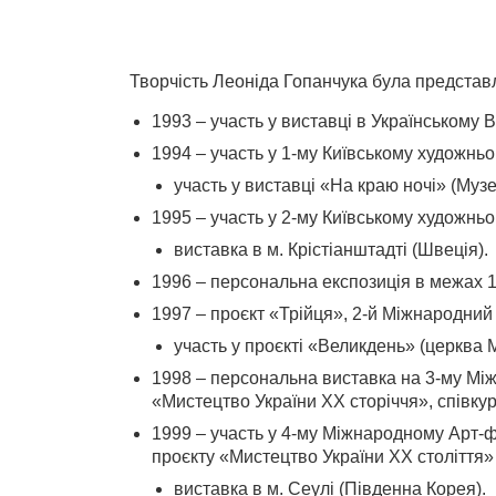
Творчість Леоніда Гопанчука була представ
1993 – участь у виставці в Українському 
1994 – участь у 1-му Київському художньом
участь у виставці «На краю ночі» (Музе
1995 – участь у 2-му Київському художньом
виставка в м. Крістіанштадті (Швеція).
1996 – персональна експозиція в межах 1
1997 – проєкт «Трійця», 2-й Міжнародний
участь у проєкті «Великдень» (церква 
1998 – персональна виставка на 3-му Між
«Мистецтво України ХХ сторіччя», співкур
1999 – участь у 4-му Міжнародному Арт-ф
проєкту «Мистецтво України ХХ століття» (
виставка в м. Сеулі (Південна Корея).