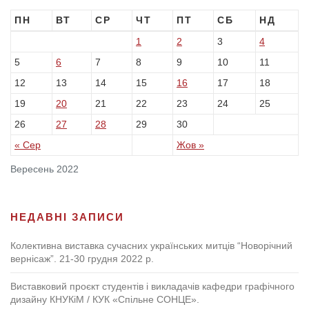
ПН
ВТ
СР
ЧТ
ПТ
СБ
НД
1
2
4
3
6
5
7
8
9
10
11
16
12
13
14
15
17
18
20
19
21
22
23
24
25
27
28
26
29
30
« Сер
Жов »
Вересень 2022
НЕДАВНІ ЗАПИСИ
Колективна виставка сучасних українських митців “Новорічний
вернісаж”. 21-30 грудня 2022 р.
Виставковий проєкт студентів і викладачів кафедри графічного
дизайну КНУКіМ / КУК «Спільне СОНЦЕ».