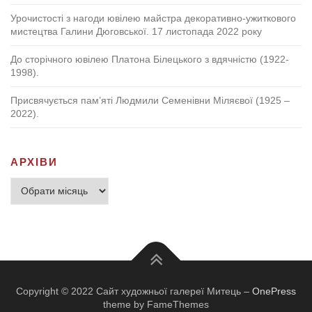
Урочистості з нагоди ювілею майстра декоративно-ужиткового
мистецтва Галини Дюговської. 17 листопада 2022 року
До сторічного ювілею Платона Білецького з вдячністю (1922-
1998).
Присвячується пам’яті Людмили Семенівни Міляєвої (1925 –
2022).
АРХІВИ
Архіви
Copyright © 2022 Сайт художньої галереї Митець
–
OnePress
theme by FameThemes