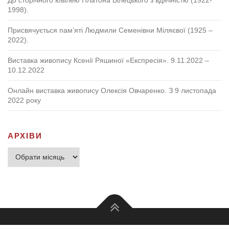
1998).
Присвячується пам’яті Людмили Семенівни Міляєвої (1925 –
2022).
Виставка живопису Ксенії Ряшиної «Експресія». 9.11.2022 –
10.12.2022
Онлайн виставка живопису Олексія Овчаренко. З 9 листопада
2022 року
АРХІВИ
Архіви