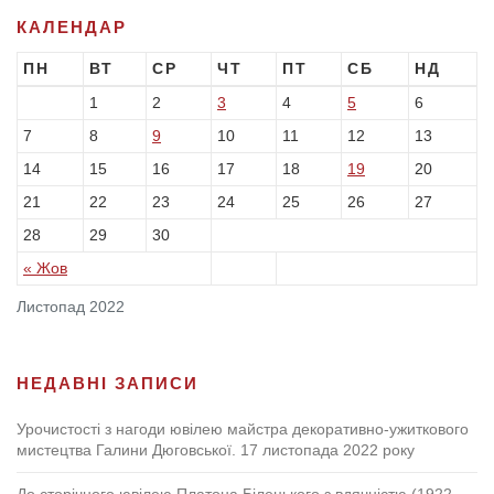
КАЛЕНДАР
ПН
ВТ
СР
ЧТ
ПТ
СБ
НД
3
5
1
2
4
6
9
7
8
10
11
12
13
19
14
15
16
17
18
20
21
22
23
24
25
26
27
28
29
30
« Жов
Листопад 2022
НЕДАВНІ ЗАПИСИ
Урочистості з нагоди ювілею майстра декоративно-ужиткового
мистецтва Галини Дюговської. 17 листопада 2022 року
До сторічного ювілею Платона Білецького з вдячністю (1922-